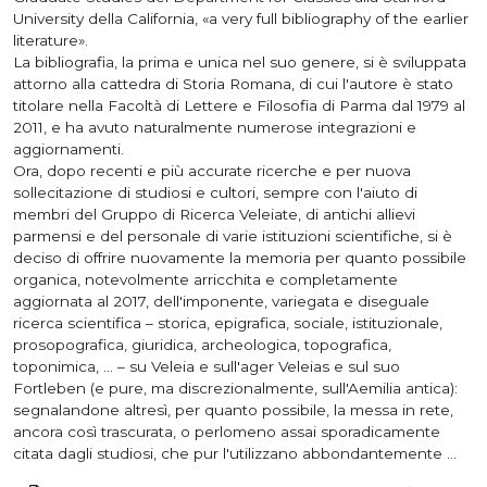
University della California, «a very full bibliography of the earlier
literature».
La bibliografia, la prima e unica nel suo genere, si è sviluppata
attorno alla cattedra di Storia Romana, di cui l'autore è stato
titolare nella Facoltà di Lettere e Filosofia di Parma dal 1979 al
2011, e ha avuto naturalmente numerose integrazioni e
aggiornamenti.
Ora, dopo recenti e più accurate ricerche e per nuova
sollecitazione di studiosi e cultori, sempre con l'aiuto di
membri del Gruppo di Ricerca Veleiate, di antichi allievi
parmensi e del personale di varie istituzioni scientifiche, si è
deciso di offrire nuovamente la memoria per quanto possibile
organica, notevolmente arricchita e completamente
aggiornata al 2017, dell'imponente, variegata e diseguale
ricerca scientifica – storica, epigrafica, sociale, istituzionale,
prosopografica, giuridica, archeologica, topografica,
toponimica, ... – su Veleia e sull'ager Veleias e sul suo
Fortleben (e pure, ma discrezionalmente, sull'Aemilia antica):
segnalandone altresì, per quanto possibile, la messa in rete,
ancora così trascurata, o perlomeno assai sporadicamente
citata dagli studiosi, che pur l'utilizzano abbondantemente ...