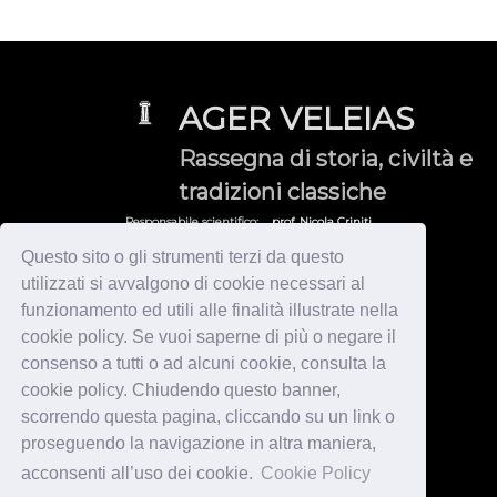
AGER VELEIAS
Rassegna di storia, civiltà e
tradizioni classiche
Responsabile scientifico:
prof. Nicola Criniti
Gruppo di Ricerca Veleiate:
veleia@yahoo.it
Questo sito o gli strumenti terzi da questo
utilizzati si avvalgono di cookie necessari al
© 2026 Gruppo di Ricerca Veleiate - Tutti i diritti sono riservati
by
Immagica & Partner
-
Informativa Privacy & Cookies
funzionamento ed utili alle finalità illustrate nella
HOME
cookie policy. Se vuoi saperne di più o negare il
VELEIA / CISALPINA
consenso a tutti o ad alcuni cookie, consulta la
ITALIA
VARIA
cookie policy. Chiudendo questo banner,
NOVITA'
scorrendo questa pagina, cliccando su un link o
AREA
proseguendo la navigazione in altra maniera,
Visita guidata
Biblioteca
acconsenti all’uso dei cookie.
Cookie Policy
Contatti esterni
Domande e risposte