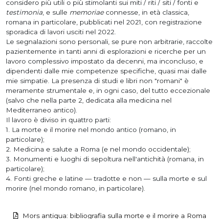
considero più utili o più stimolanti sui miti / riti / siti / fonti e
testimonia
, e sulle
memoriae
connesse, in età classica,
romana in particolare, pubblicati nel 2021, con registrazione
sporadica di lavori usciti nel 2022.
Le segnalazioni sono personali, se pure non arbitrarie, raccolte
pazientemente in tanti anni di esplorazioni e ricerche per un
lavoro complessivo impostato da decenni, ma inconcluso, e
dipendenti dalle mie competenze specifiche, quasi mai dalle
mie simpatie. La presenza di studi e libri non "romani" è
meramente strumentale e, in ogni caso, del tutto eccezionale
(salvo che nella parte 2, dedicata alla medicina nel
Mediterraneo antico).
Il lavoro è diviso in quattro parti:
1. La morte e il morire nel mondo antico (romano, in
particolare);
2. Medicina e salute a Roma (e nel mondo occidentale);
3. Monumenti e luoghi di sepoltura nell'antichità (romana, in
particolare);
4. Fonti greche e latine — tradotte e non — sulla morte e sul
morire (nel mondo romano, in particolare).
Mors antiqua: bibliografia sulla morte e il morire a Roma