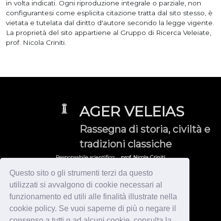
in volta indicati. Ogni riproduzione integrale o parziale, non
configurantesi come esplicita citazione tratta dal sito stesso, è
vietata e tutelata dal diritto d'autore secondo la legge vigente.
La proprietà del sito appartiene al Gruppo di Ricerca Veleiate,
prof. Nicola Criniti.
AGER VELEIAS
Rassegna di storia, civiltà e
tradizioni classiche
Responsabile scientifico:
prof. Nicola Criniti
Gruppo di Ricerca Veleiate:
veleia@yahoo.it
Questo sito o gli strumenti terzi da questo
utilizzati si avvalgono di cookie necessari al
© 2026 Gruppo di Ricerca Veleiate - Tutti i diritti sono riservati
by
Immagica & Partner
-
Informativa Privacy & Cookies
funzionamento ed utili alle finalità illustrate nella
HOME
cookie policy. Se vuoi saperne di più o negare il
VELEIA / CISALPINA
ITALIA
consenso a tutti o ad alcuni cookie, consulta la