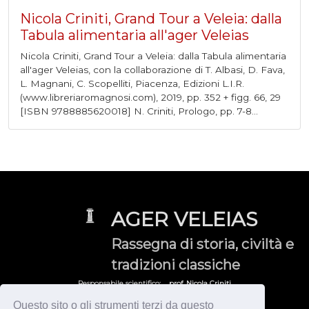
Nicola Criniti, Grand Tour a Veleia: dalla
Tabula alimentaria all'ager Veleias
Nicola Criniti, Grand Tour a Veleia: dalla Tabula alimentaria
all'ager Veleias, con la collaborazione di T. Albasi, D. Fava,
L. Magnani, C. Scopelliti, Piacenza, Edizioni L.I.R.
(www.libreriaromagnosi.com), 2019, pp. 352 + figg. 66, 29
[ISBN 9788885620018] N. Criniti, Prologo, pp. 7-8...
AGER VELEIAS
Rassegna di storia, civiltà e
tradizioni classiche
Responsabile scientifico:
prof. Nicola Criniti
Gruppo di Ricerca Veleiate:
veleia@yahoo.it
Questo sito o gli strumenti terzi da questo