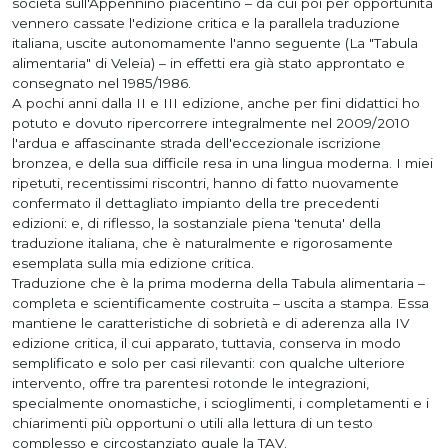
società sull'Appennino piacentino – da cui poi per opportunità
vennero cassate l'edizione critica e la parallela traduzione
italiana, uscite autonomamente l'anno seguente (La "Tabula
alimentaria" di Veleia) – in effetti era già stato approntato e
consegnato nel 1985/1986.
A pochi anni dalla II e III edizione, anche per fini didattici ho
potuto e dovuto ripercorrere integralmente nel 2009/2010
l'ardua e affascinante strada dell'eccezionale iscrizione
bronzea, e della sua difficile resa in una lingua moderna. I miei
ripetuti, recentissimi riscontri, hanno di fatto nuovamente
confermato il dettagliato impianto della tre precedenti
edizioni: e, di riflesso, la sostanziale piena 'tenuta' della
traduzione italiana, che è naturalmente e rigorosamente
esemplata sulla mia edizione critica.
Traduzione che è la prima moderna della Tabula alimentaria –
completa e scientificamente costruita – uscita a stampa. Essa
mantiene le caratteristiche di sobrietà e di aderenza alla IV
edizione critica, il cui apparato, tuttavia, conserva in modo
semplificato e solo per casi rilevanti: con qualche ulteriore
intervento, offre tra parentesi rotonde le integrazioni,
specialmente onomastiche, i scioglimenti, i completamenti e i
chiarimenti più opportuni o utili alla lettura di un testo
complesso e circostanziato quale la TAV.