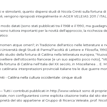
 e stimolanti, quanto dispersi studi di Nicola Criniti sulla fortuna di
li, vengono riproposti integralmente in AGER VELEIAS 2011 / ITALIA 
modo datati (sono stati pubblicati tra il 1968 e il 1990, ma guadag
, sono tuttora importanti per la novità dell'approccio, la ricchezza 
etico:
nomen atque omen?, in Tradizione dell'antico nelle letterature e nel
Università degli Studi di Parma/Facoltà di Lettere e Filosofia, 1990
lo studio della fortuna di Catilina nella letteratura europea, "Nuova R
elliere dell'ottocento francese [e un suo aspetto poco noto], "Vita
 fortuna di Catilina nell'Italia del XX secolo, in Miscellanea ... E.
catilinaria: interpretazioni provinciali italiane tra le due guerre mon
niti - Catilina nella cultura occidentale: cinque studi
 Tutti i contributi pubblicati in http://www.veleia.it sono di propriet
ziale, non configurantesi come esplicita citazione tratta dal sito ste
prietà del sito appartiene al Gruppo di Ricerca Veleiate, prof. Nicola