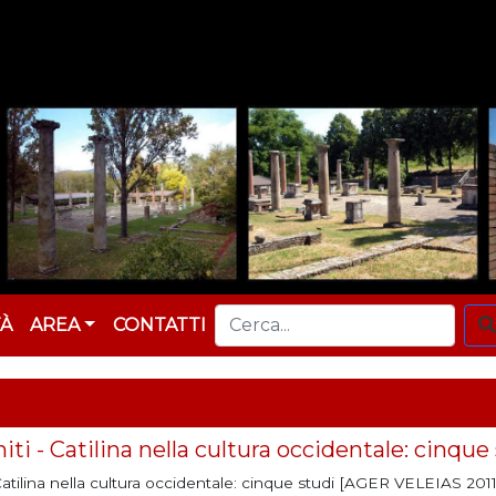
TÀ
AREA
CONTATTI
niti - Catilina nella cultura occidentale: cinque
 Catilina nella cultura occidentale: cinque studi [AGER VELEIAS 2011