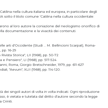
 Catilina nella cultura italiana ed europea, in particolare degli
sotto il titolo comune 'Catilina nella cultura occidentale:
narono al loro autore la coniazione del neologismo onorifico di
della documentazione e la vivacità dei contenuti.
le arti d'Occidente (Studi ... M. Bellincioni Scarpat), Roma-
, pp. 16-29
ivista Storica", LII (1968), pp. 50-72
 e Pensiero", LI (1968), pp. 517-524
 Manni, Roma, Giorgio Bretschneider, 1979, pp. 611-627
diali, "Aevum", XLII (1968), pp. 114-120.
à dei singoli autori di volta in volta indicati. Ogni riproduzione
sso, è vietata e tutelata dal diritto d'autore secondo la legge
 Criniti.