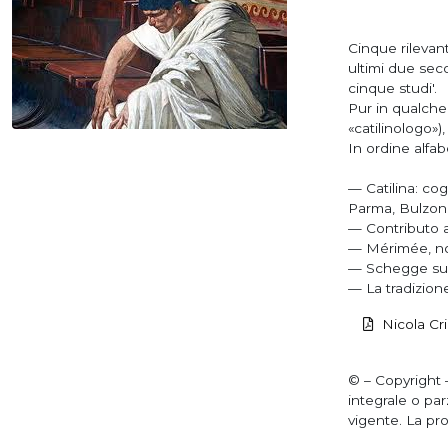
Cinque rilevanti
ultimi due seco
cinque studi'.
Pur in qualche 
«catilinologo»)
In ordine alfab
— Catilina: cog
Parma, Bulzoni-
— Contributo al
— Mérimée, nov
— Schegge sulla
— La tradizione 
Nicola Cri
© – Copyright —
integrale o par
vigente. La pro