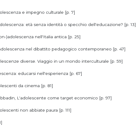
dolescenza e impegno culturale [p. 7]
adolescenza: età senza identità o specchio dell'educazione? [p. 13]
non-)adolescenza nell'Italia antica [p. 25]
 L'adolescenza nel dibattito pedagogico contemporaneo [p. 47]
olescenze diverse. Viaggio in un mondo interculturale [p. 59]
lescenza: educarsi nell'esperienza [p. 67]
lescenti da cinema [p. 81]
 Sabbadin, L'adolescente come target economico [p. 97]
olescenti non abbiate paura [p. 111]
1]