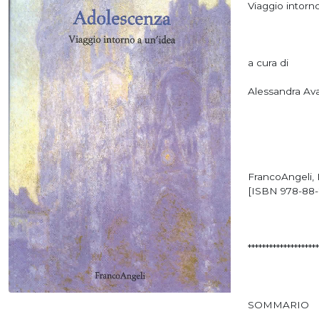
Viaggio intorn
a cura di
Alessandra Ava
FrancoAngeli, M
[ISBN 978-88
********************
SOMMARIO