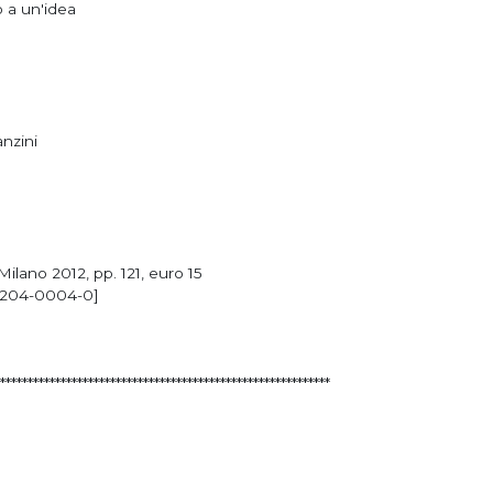
o a un'idea
nzini
ilano 2012, pp. 121, euro 15
-204-0004-0]
************************************************************