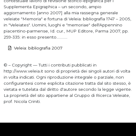
contestuale lavoro di revisione storico-epigrafica per i
Supplementa Epigraphica – un secondo, ampio
aggiornamento [anno 2007] alla mia rassegna generale
veleiate "Memoria" e fortuna di Veleia: bibliografia 1747 – 2005,
in "Veleiates". Uomini, luoghi e "memoriae" dell'Appennino
piacentino-parmense, Id. cur., MUP Editore, Parma 2007, pp.
259-335: in esso presento............
Veleia: bibliografia 2007
© – Copyright — Tutti i contributi pubblicati in
http://www.veleia.it sono di proprietà dei singoli autori di volta
in volta indicati. Ogni riproduzione integrale o parziale, non
configurantesi come esplicita citazione tratta dal sito stesso, è
vietata e tutelata dal diritto d'autore secondo la legge vigente.
La proprietà del sito appartiene al Gruppo di Ricerca Veleiate,
prof. Nicola Criniti.