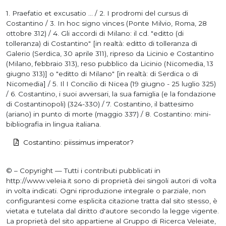
1. Praefatio et excusatio ... / 2. I prodromi del cursus di
Costantino / 3. In hoc signo vinces (Ponte Milvio, Roma, 28
ottobre 312) / 4. Gli accordi di Milano: il cd. "editto (di
tolleranza) di Costantino" [in realtà: editto di tolleranza di
Galerio (Serdica, 30 aprile 311), ripreso da Licinio e Costantino
(Milano, febbraio 313), reso pubblico da Licinio (Nicomedia, 13
giugno 313)] o "editto di Milano" [in realtà: di Serdica o di
Nicomedia] / 5. Il I Concilio di Nicea (19 giugno - 25 luglio 325)
/ 6. Costantino, i suoi avversari, la sua famiglia (e la fondazione
di Costantinopoli) (324-330) / 7. Costantino, il battesimo
(ariano) in punto di morte (maggio 337) / 8. Costantino: mini-
bibliografia in lingua italiana.
Costantino: piissimus imperator?
© – Copyright — Tutti i contributi pubblicati in
http://www.veleia.it sono di proprietà dei singoli autori di volta
in volta indicati. Ogni riproduzione integrale o parziale, non
configurantesi come esplicita citazione tratta dal sito stesso, è
vietata e tutelata dal diritto d'autore secondo la legge vigente.
La proprietà del sito appartiene al Gruppo di Ricerca Veleiate,