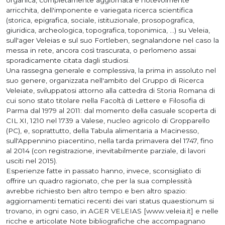
organica, completamente aggiornata e notevolmente
arricchita, dell'imponente e variegata ricerca scientifica
(storica, epigrafica, sociale, istituzionale, prosopografica,
giuridica, archeologica, topografica, toponimica, ...) su Veleia,
sull'ager Veleias e sul suo Fortleben, segnalandone nel caso la
messa in rete, ancora così trascurata, o perlomeno assai
sporadicamente citata dagli studiosi.
Una rassegna generale e complessiva, la prima in assoluto nel
suo genere, organizzata nell'ambito del Gruppo di Ricerca
Veleiate, sviluppatosi attorno alla cattedra di Storia Romana di
cui sono stato titolare nella Facoltà di Lettere e Filosofia di
Parma dal 1979 al 2011: dal momento della casuale scoperta di
CIL XI, 1210 nel 1739 a Valese, nucleo agricolo di Gropparello
(PC), e, soprattutto, della Tabula alimentaria a Macinesso,
sull'Appennino piacentino, nella tarda primavera del 1747, fino
al 2014 (con registrazione, inevitabilmente parziale, di lavori
usciti nel 2015).
Esperienze fatte in passato hanno, invece, sconsigliato di
offrire un quadro ragionato, che per la sua complessità
avrebbe richiesto ben altro tempo e ben altro spazio:
aggiornamenti tematici recenti dei vari status quaestionum si
trovano, in ogni caso, in AGER VELEIAS [www.veleia.it] e nelle
ricche e articolate Note bibliografiche che accompagnano