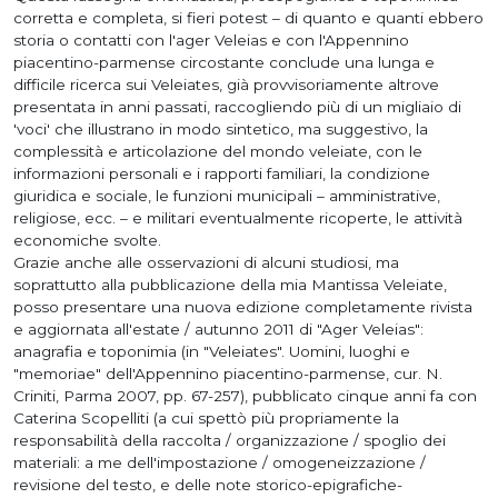
corretta e completa, si fieri potest – di quanto e quanti ebbero
storia o contatti con l'ager Veleias e con l'Appennino
piacentino-parmense circostante conclude una lunga e
difficile ricerca sui Veleiates, già provvisoriamente altrove
presentata in anni passati, raccogliendo più di un migliaio di
'voci' che illustrano in modo sintetico, ma suggestivo, la
complessità e articolazione del mondo veleiate, con le
informazioni personali e i rapporti familiari, la condizione
giuridica e sociale, le funzioni municipali – amministrative,
religiose, ecc. – e militari eventualmente ricoperte, le attività
economiche svolte.
Grazie anche alle osservazioni di alcuni studiosi, ma
soprattutto alla pubblicazione della mia Mantissa Veleiate,
posso presentare una nuova edizione completamente rivista
e aggiornata all'estate / autunno 2011 di "Ager Veleias":
anagrafia e toponimia (in "Veleiates". Uomini, luoghi e
"memoriae" dell'Appennino piacentino-parmense, cur. N.
Criniti, Parma 2007, pp. 67-257), pubblicato cinque anni fa con
Caterina Scopelliti (a cui spettò più propriamente la
responsabilità della raccolta / organizzazione / spoglio dei
materiali: a me dell'impostazione / omogeneizzazione /
revisione del testo, e delle note storico-epigrafiche-