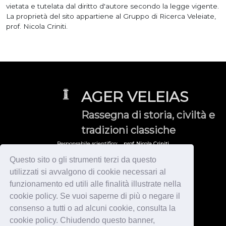
vietata e tutelata dal diritto d'autore secondo la legge vigente.
La proprietà del sito appartiene al Gruppo di Ricerca Veleiate,
prof. Nicola Criniti.
AGER VELEIAS
Rassegna di storia, civiltà e
tradizioni classiche
Responsabile scientifico:
prof. Nicola Criniti
Gruppo di Ricerca Veleiate:
veleia@yahoo.it
Questo sito o gli strumenti terzi da questo
utilizzati si avvalgono di cookie necessari al
© 2026 Gruppo di Ricerca Veleiate - Tutti i diritti sono riservati
by
Immagica & Partner
-
Informativa Privacy & Cookies
funzionamento ed utili alle finalità illustrate nella
HOME
cookie policy. Se vuoi saperne di più o negare il
VELEIA / CISALPINA
consenso a tutti o ad alcuni cookie, consulta la
ITALIA
VARIA
cookie policy. Chiudendo questo banner,
NOVITA'