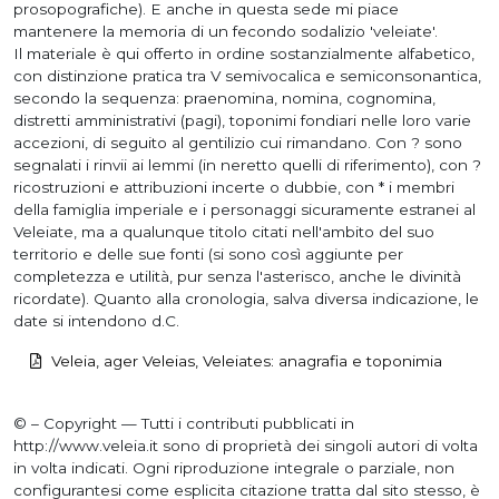
prosopografiche). E anche in questa sede mi piace
mantenere la memoria di un fecondo sodalizio 'veleiate'.
Il materiale è qui offerto in ordine sostanzialmente alfabetico,
con distinzione pratica tra V semivocalica e semiconsonantica,
secondo la sequenza: praenomina, nomina, cognomina,
distretti amministrativi (pagi), toponimi fondiari nelle loro varie
accezioni, di seguito al gentilizio cui rimandano. Con ? sono
segnalati i rinvii ai lemmi (in neretto quelli di riferimento), con ?
ricostruzioni e attribuzioni incerte o dubbie, con * i membri
della famiglia imperiale e i personaggi sicuramente estranei al
Veleiate, ma a qualunque titolo citati nell'ambito del suo
territorio e delle sue fonti (si sono così aggiunte per
completezza e utilità, pur senza l'asterisco, anche le divinità
ricordate). Quanto alla cronologia, salva diversa indicazione, le
date si intendono d.C.
Veleia, ager Veleias, Veleiates: anagrafia e toponimia
© – Copyright — Tutti i contributi pubblicati in
http://www.veleia.it sono di proprietà dei singoli autori di volta
in volta indicati. Ogni riproduzione integrale o parziale, non
configurantesi come esplicita citazione tratta dal sito stesso, è