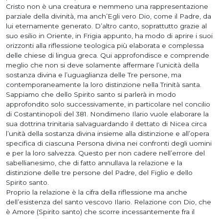
Cristo non è una creatura e nemmeno una rappresentazione
parziale della divinità, ma anch’Egli vero Dio, come il Padre, da
lui eternamente generato. D’altro canto, soprattutto grazie al
suo esilio in Oriente, in Frigia appunto, ha modo di aprire i suoi
orizzonti alla riflessione teologica più elaborata e complessa
delle chiese di lingua greca. Qui approfondisce e comprende
meglio che non si deve solamente affermare l’unicità della
sostanza divina e l’uguaglianza delle Tre persone, ma
contemporaneamente la loro distinzione nella Trinità santa.
Sappiamo che dello Spirito santo si parlerà in modo
approfondito solo successivamente, in particolare nel concilio
di Costantinopoli del 381. Nondimeno Ilario vuole elaborare la
sua dottrina trinitaria salvaguardando il dettato di Nicea circa
l’unità della sostanza divina insieme alla distinzione e all’opera
specifica di ciascuna Persona divina nei confronti degli uomini
e per la loro salvezza. Questo per non cadere nell’errore del
sabellianesimo, che di fatto annullava la relazione e la
distinzione delle tre persone del Padre, del Figlio e dello
Spirito santo.
Proprio la relazione è la cifra della riflessione ma anche
dell’esistenza del santo vescovo Ilario. Relazione con Dio, che
è Amore (Spirito santo) che scorre incessantemente fra il