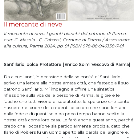
Il mercante di neve
Il mercante di neve. I guanti bianchi del patrono di Parma,
curr. G. Masola - C. Cabassi, Comune di Parma / Assessorato
alla cultura, Parma 2024, pp. 91 [ISBN 978-88-946338-7-0]
Sant’Ilario, dolce Protettore [Enrico Solmi Vescovo di Parma]
Da alcuni anni, in occasione della solennità di Sant’Ilario,
scrivo una lettera alla nostra amata città, che festeggia il suo
patrono Sant’Ilario. Mi impegno a offrire una sintetica
riflessione sulla vita delle persone di Parma, le gioie e le
fatiche che tutti vivono e, soprattutto, le speranze che sento
nascere nel cuore dei credenti, di coloro che sono lontani
dalla fede e di quanti solo da poco tempo hanno scelto la
nostra città come loro casa. Lo farò anche quest’anno, perché
credo che l’occasione sia particolarmente propizia, dato che
Ilario di Poitiers fu un uomo aperto alla parola del Signore e,