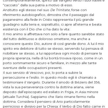
contemporaneamente, spinto dal Vangelo verso i suoi fratelli e
“cacciato” dalla sua patria a motivo di esso.
Anzitutto egli stesso nel suo
De Trinitate
, forse con
riferimento autobiografico, dimostra che il passaggio dal
paganesimo alla fede in Cristo rappresenta il più grande
guadagno sulla terra e, soprattutto, ci apre all’eterna e beata
esistenza con il Dio che ci ha dato la vita:
Il mio animo si affrettava non solo a fare quanto sarebbe stato
del tutto delittuoso e doloroso omettere, ma anche a
conoscere questo Dio, autore di così grande dono. A lui il mio
spirito era debitore di tutto se stesso, servendo lui pensava di
nobilitare se stesso, a lui rapportava ogni modo di pensare la
propria speranza, nella di lui bontà trovava riposo, come in un
porto sommamente sicuro e familiare, in mezzo alle tante
sventure delle occupazioni presenti.
Il suo servizio di Vescovo, poi, lo porta a subire la
persecuzione e l’esilio. In questo modo egli è chiamato a
testimoniare il Vangelo. Durante il sinodo di Béziers del 356,
vista la sua perseveranza contro la dottrina ariana, viene
deposto dall’episcopato ed esiliato in Frigia, in Asia minore
(attuale Turchia). Sappiamo che Ilario rimane fermo nella
dottrina. Considera il pensiero di Ario particolarmente
pernicioso e divisivo per la Chiesa: il Verbo di Dio fatto carne in